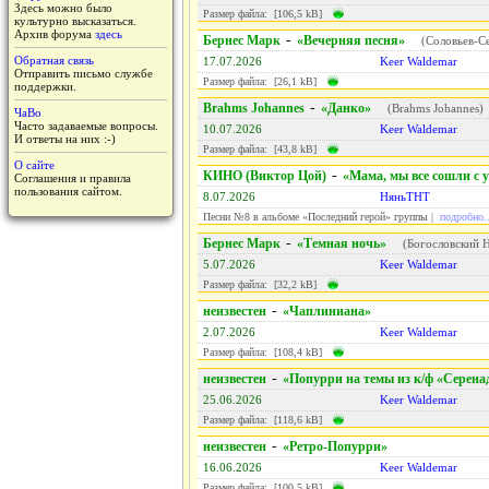
Здесь можно было
Размер файла: [106,5 kB]
культурно высказаться.
Архив форума
здесь
-
Бернес Марк
«Вечерняя песня»
(
Соловьев-С
Обратная связь
17.07.2026
Keer Waldemar
Отправить письмо службе
Размер файла: [26,1 kB]
поддержки.
-
Brahms Johannes
«Данко»
(
Brahms Johannes
)
ЧаВо
Часто задаваемые вопросы.
10.07.2026
Keer Waldemar
И ответы на них :-)
Размер файла: [43,8 kB]
О сайте
-
КИНО (Виктор Цой)
«Мама, мы все сошли с 
Соглашения и правила
пользования сайтом.
8.07.2026
НяньТНТ
Песни №8 в альбоме «Последний герой» группы |
подробно..
-
Бернес Марк
«Темная ночь»
(
Богословский 
5.07.2026
Keer Waldemar
Размер файла: [32,2 kB]
-
неизвестен
«Чаплиниана»
2.07.2026
Keer Waldemar
Размер файла: [108,4 kB]
-
неизвестен
«Попурри на темы из к/ф «Серена
25.06.2026
Keer Waldemar
Размер файла: [118,6 kB]
-
неизвестен
«Ретро-Попурри»
16.06.2026
Keer Waldemar
Размер файла: [100,5 kB]