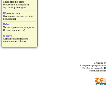
Здесь можно было
культурно высказаться.
Архив форума
здесь
Обратная связь
Отправить письмо службе
поддержки.
ЧаВо
Часто задаваемые вопросы.
И ответы на них :-)
О сайте
Соглашения и правила
пользования сайтом.
Страница сг
Все права зарезервирован
The Best of russian MI
Использовано пр