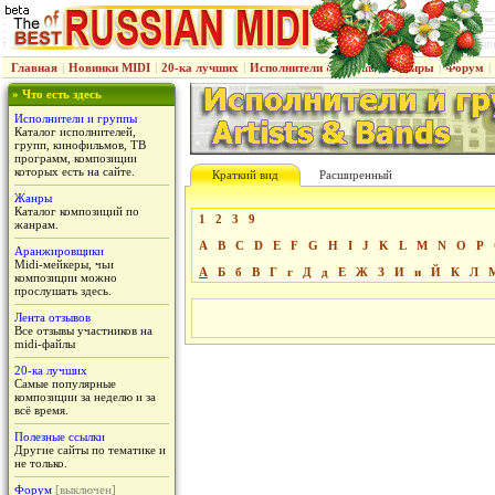
Главная
|
Новинки MIDI
|
20-ка лучших
|
Исполнители & группы
|
Жанры
|
Форум
|
» Что есть здесь
Исполнители и группы
Каталог исполнителей,
групп, кинофильмов, ТВ
программ, композиции
которых есть на сайте.
Краткий вид
Расширенный
Жанры
Каталог композиций по
1
2
3
9
жанрам.
A
B
C
D
E
F
G
H
I
J
K
L
M
N
O
P
Аранжировщики
Midi-мейкеры, чьи
А
Б
б
В
Г
г
Д
д
Е
Ж
З
И
и
Й
К
Л
композиции можно
прослушать здесь.
Лента отзывов
Все отзывы участников на
midi-файлы
20-ка лучших
Самые популярные
композиции за неделю и за
всё время.
Полезные ссылки
Другие сайты по тематике и
не только.
Форум
[выключен]