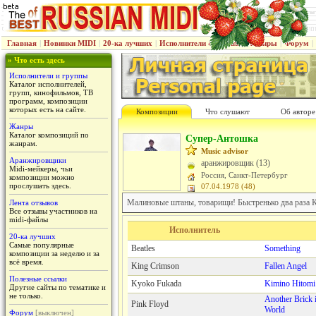
Главная
|
Новинки MIDI
|
20-ка лучших
|
Исполнители & группы
|
Жанры
|
Форум
|
» Что есть здесь
Исполнители и группы
Каталог исполнителей,
групп, кинофильмов, ТВ
программ, композиции
которых есть на сайте.
Композиции
Что слушают
Об авторе
Жанры
Каталог композиций по
Супер-Антошка
жанрам.
Music advisor
Аранжировщики
аранжировщик (13)
Midi-мейкеры, чьи
Россия, Санкт-Петербург
композиции можно
прослушать здесь.
07.04.1978 (48)
Малиновые штаны, товарищи! Быстренько два раза 
Лента отзывов
Все отзывы участников на
midi-файлы
Исполнитель
20-ка лучших
Самые популярные
Beatles
Something
композиции за неделю и за
всё время.
King Crimson
Fallen Angel
Полезные ссылки
Kyoko Fukada
Kimino Hitomi 
Другие сайты по тематике и
не только.
Another Brick 
Pink Floyd
World
Форум
[выключен]