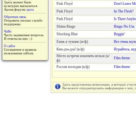
Здесь можно было
Pink Floyd
Don't Leave 
культурно высказаться.
Архив форума
здесь
Pink Floyd
In The Flesh?
Обратная связь
Pink Floyd
Is There Anyb
Отправить письмо службе
поддержки.
Shiina Ringo
Ringo No Uta
ЧаВо
Shocking Blue
Beggin'
Часто задаваемые вопросы.
И ответы на них :-)
Ежик в тумане (м/ф)
Все темы мул
О сайте
Кин-дза-дза! (к/ф)
Играйтесь, иг
Соглашения и правила
пользования сайтом.
Место встречи изменить нельзя (к/
Film theme
ф)
Россия молодая (к/ф)
Film theme
Здесь представлены композиции, в которых участ
Вы можете отредактировать информацию о них, пу