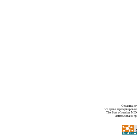
Страница сг
Все права зарезервирован
The Best of russian MI
Использовано пр