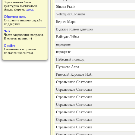
Здесь можно было
культурно высказаться.
Sinatra Frank
Архив форума
здесь
Velazquez Consuelo
Обратная связь
Отправить письмо службе
Бернес Марк
поддержки.
В джазе только девушки
ЧаВо
Часто задаваемые вопросы.
Вайкуле Лайма
И ответы на них :-)
народные
О сайте
Соглашения и правила
народные
пользования сайтом.
Небесный тихоход
Пугачева Алла
Римский-Корсаков Н.А.
Стрельников Святослав
Стрельников Святослав
Стрельников Святослав
Стрельников Святослав
Стрельников Святослав
Стрельников Святослав
Стрельников Святослав
Стрельников Святослав