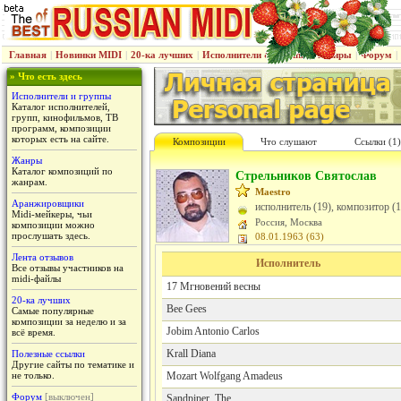
Главная
|
Новинки MIDI
|
20-ка лучших
|
Исполнители & группы
|
Жанры
|
Форум
|
» Что есть здесь
Исполнители и группы
Каталог исполнителей,
групп, кинофильмов, ТВ
программ, композиции
которых есть на сайте.
Композиции
Что слушают
Cсылки (1)
Жанры
Каталог композиций по
Стрельников Святослав
жанрам.
Maestro
Аранжировщики
исполнитель (19), композитор (
Midi-мейкеры, чьи
Россия, Москва
композиции можно
прослушать здесь.
08.01.1963 (63)
Лента отзывов
Исполнитель
Все отзывы участников на
midi-файлы
17 Мгновений весны
20-ка лучших
Bee Gees
Самые популярные
композиции за неделю и за
Jobim Antonio Carlos
всё время.
Krall Diana
Полезные ссылки
Другие сайты по тематике и
не только.
Mozart Wolfgang Amadeus
Форум
[выключен]
Sandpiper, The