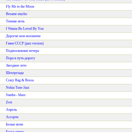
Fly Me to the Moon
Besame mucho
Темная ночь
I Wanna Be Loved By You
Дорогие мои москвичи
Гимн СССР (jazz version)
Подмосковные вечера
Пора в путь-дорогу
Звездное лето
Шехерезада
Crazy Rag & Bossa
Nokia Tune Jazz
Samba - blues
Zvet
Апрель
Ассорти
Белые ночи
Босса-снова