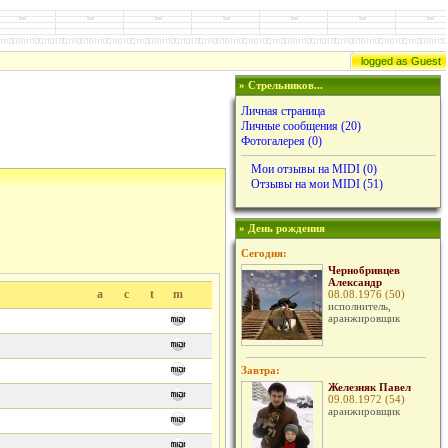
logged as Guest
» Стрельников...
Личная страница
Личные сообщения
(
20
)
Фотогалерея (0)
Мои отзывы на MIDI (0)
Отзывы на мои MIDI (51)
» День рождения
Сегодня:
Чернобривцев
Александр
a
c
t
m
08.08.1976 (50)
исполнитель,
аранжировщик
Завтра:
Железняк Павел
09.08.1972 (54)
аранжировщик