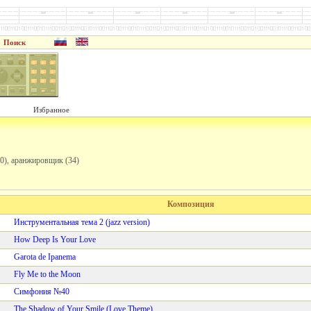
Поиск
Избранное
10), аранжировщик (34)
Композиция
Инструментальная тема 2 (jazz version)
How Deep Is Your Love
Garota de Ipanema
Fly Me to the Moon
Симфония №40
The Shadow of Your Smile (Love Theme)