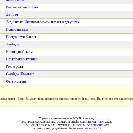
Восточная мидитация
Да и нет
Дедушка из Ипанимово размышляет о девушках
Импровизация
Иногда и так бывает
Ламбада
Новогодний вальс
Пригорошни клавиш
Рок-н-ролл
Самбада Шакатака
Фата-моргана
вовал автор. Если Вы являетесь аранжировщиком этих midi-файлов, Вы можете отредактиро
Страница сгенерирована за 0.245114 секунд.
Все права зарезервированы. Графика и дизайн ©rusmidi.com 1997-2026.
The Best of russian MIDI - Русские MIDI: лучшее.
www.rusmidi.com
Использовано программное обеспечение
Homesite v2.5