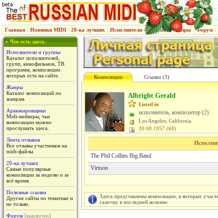
Главная
|
Новинки MIDI
|
20-ка лучших
|
Исполнители & группы
|
Жанры
|
Форум
|
» Что есть здесь
Исполнители и группы
Каталог исполнителей,
групп, кинофильмов, ТВ
программ, композиции
которых есть на сайте.
Композиции
Cсылки (3)
Жанры
Каталог композиций по
Albright Gerald
жанрам.
Listed in
Аранжировщики
исполнитель, композитор (2)
Midi-мейкеры, чьи
Los Angeles, California
композиции можно
прослушать здесь.
30.08.1957 (68)
Лента отзывов
Исполни
Все отзывы участников на
midi-файлы
The Phil Collins Big Band
20-ка лучших
Virtuon
Самые популярные
композиции за неделю и за
всё время.
Полезные ссылки
Здесь представлены композиции, в которых участ
Другие сайты по тематике и
галочку в последней колонке.
не только.
Форум
[выключен]