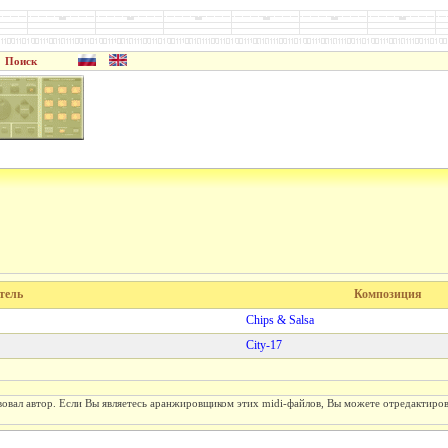
Поиск
тель
Композиция
Chips & Salsa
City-17
вовал автор. Если Вы являетесь аранжировщиком этих midi-файлов, Вы можете отредактиро