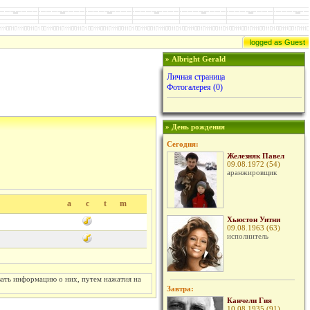
logged as Guest
» Albright Gerald
Личная страница
Фотогалерея (0)
» День рождения
Сегодня:
Железняк Павел
09.08.1972 (54)
аранжировщик
a
c
t
m
Хьюстон Уитни
09.08.1963 (63)
исполнитель
вать информацию о них, путем нажатия на
Завтра:
Канчели Гия
10.08.1935 (91)