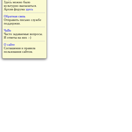
Здесь можно было
культурно высказаться.
Архив форума
здесь
Обратная связь
Отправить письмо службе
поддержки.
ЧаВо
Часто задаваемые вопросы.
И ответы на них :-)
О сайте
Соглашения и правила
пользования сайтом.