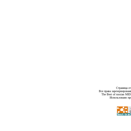
Страница сг
Все права зарезервирован
The Best of russian MI
Использовано пр