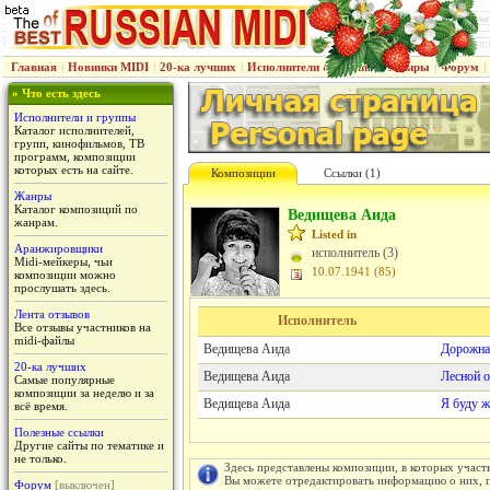
Главная
|
Новинки MIDI
|
20-ка лучших
|
Исполнители & группы
|
Жанры
|
Форум
|
» Что есть здесь
Исполнители и группы
Каталог исполнителей,
групп, кинофильмов, ТВ
программ, композиции
которых есть на сайте.
Композиции
Cсылки (1)
Жанры
Каталог композиций по
Ведищева Аида
жанрам.
Listed in
Аранжировщики
исполнитель (3)
Midi-мейкеры, чьи
10.07.1941 (85)
композиции можно
прослушать здесь.
Лента отзывов
Исполнитель
Все отзывы участников на
midi-файлы
Ведищева Аида
Дорожна
20-ка лучших
Ведищева Аида
Лесной о
Самые популярные
композиции за неделю и за
Ведищева Аида
Я буду ж
всё время.
Полезные ссылки
Другие сайты по тематике и
не только.
Здесь представлены композиции, в которых участ
Вы можете отредактировать информацию о них, пу
Форум
[выключен]