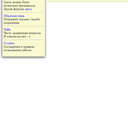
Здесь можно было
культурно высказаться.
Архив форума
здесь
Обратная связь
Отправить письмо службе
поддержки.
ЧаВо
Часто задаваемые вопросы.
И ответы на них :-)
О сайте
Соглашения и правила
пользования сайтом.