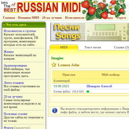
Главная
|
Новинки MIDI
|
20-ка лучших
|
Исполнители & группы
|
Жанры
|
Форум
|
» Что есть здесь
Исполнители и группы
Каталог исполнителей,
групп, кинофильмов, ТВ
программ, композиции
которых есть на сайте.
MIDI
Текст песни
Ссылки (3)
Жанры
Каталог композиций по
Imagine
жанрам.
Lennon John
Аранжировщики
Midi-мейкеры, чьи
композиции можно
Прислан
Midi-мейкер
прослушать здесь.
Комментарий
Лента отзывов
Все отзывы участников на
19.09.2023
Шевырин Алексей
midi-файлы
Размер файла: [43,8 kB]
20-ка лучших
Самые популярные
композиции за неделю и за
всё время.
Вы можете отредактировать информацию о Вашем
инфо файла, в любом месте, где можно скачать 
Полезные ссылки
Другие сайты по тематике и
не только.
Форум
[выключен]