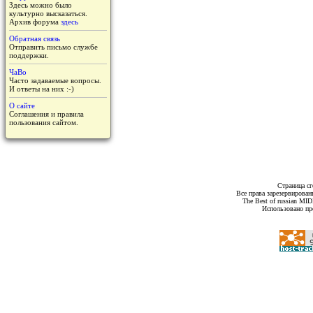
Здесь можно было
культурно высказаться.
Архив форума
здесь
Обратная связь
Отправить письмо службе
поддержки.
ЧаВо
Часто задаваемые вопросы.
И ответы на них :-)
О сайте
Соглашения и правила
пользования сайтом.
Страница сг
Все права зарезервирован
The Best of russian MI
Использовано пр