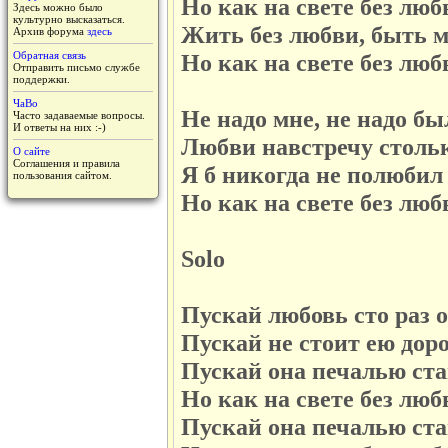
Но как на свете без лю
Здесь можно было
культурно высказаться.
Жить без любви, быть м
Архив форума
здесь
Обратная связь
Но как на свете без лю
Отправить письмо службе
поддержки.
ЧаВо
Не надо мне, не надо бы
Часто задаваемые вопросы.
И ответы на них :-)
Любви навстречу стольк
О сайте
Соглашения и правила
Я б никогда не полюбил
пользования сайтом.
Но как на свете без лю
Solo
Пускай любовь сто раз о
Пускай не стоит ею дор
Пускай она печалью ста
Но как на свете без лю
Пускай она печалью ста