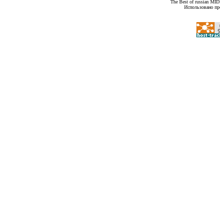
The Best of russian MI
Использовано пр