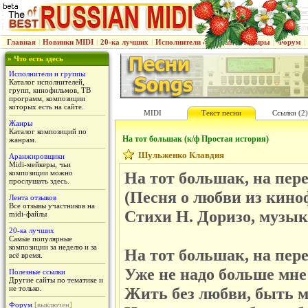
Главная
|
Новинки MIDI
|
20-ка лучших
|
Исполнители & группы
|
Жанры
|
Форум
|
» Что есть здесь
Исполнители и группы
Каталог исполнителей,
групп, кинофильмов, ТВ
программ, композиции
которых есть на сайте.
MIDI
Текст песни
Ссылки (2)
Жанры
Каталог композиций по
На тот большак (к/ф Простая история)
жанрам.
Шульженко Клавдия
Аранжировщики
Midi-мейкеры, чьи
композиции можно
На тот большак, на пер
прослушать здесь.
(Песня о любви из кин
Лента отзывов
Все отзывы участников на
Стихи Н. Доризо, музы
midi-файлы
20-ка лучших
Самые популярные
композиции за неделю и за
На тот большак, на пер
всё время.
Уже не надо больше мне
Полезные ссылки
Другие сайты по тематике и
не только.
Жить без любви, быть м
Форум
[выключен]