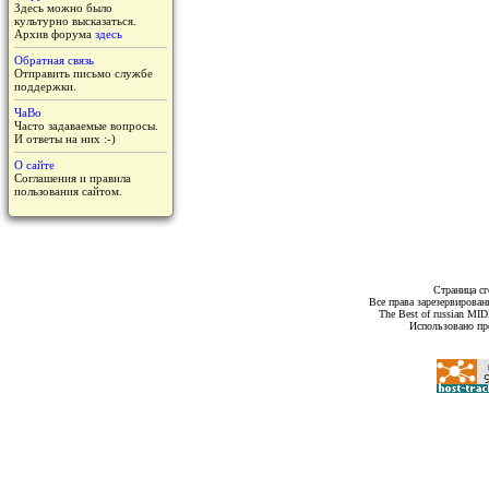
Здесь можно было
культурно высказаться.
Архив форума
здесь
Обратная связь
Отправить письмо службе
поддержки.
ЧаВо
Часто задаваемые вопросы.
И ответы на них :-)
О сайте
Соглашения и правила
пользования сайтом.
Страница сг
Все права зарезервирован
The Best of russian MI
Использовано пр