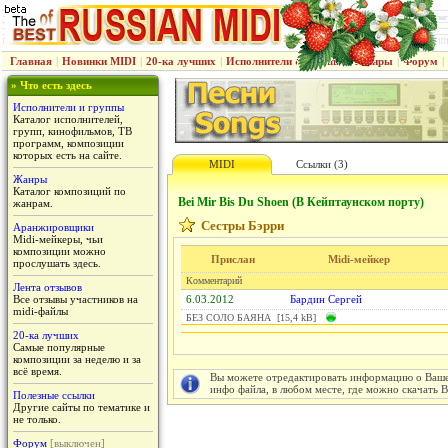
Главная
|
Новинки MIDI
|
20-ка лучших
|
Исполнители & группы
|
Жанры
|
Форум
|
» Что есть здесь
Исполнители и группы
Каталог исполнителей,
групп, кинофильмов, ТВ
программ, композиции
которых есть на сайте.
MIDI
Ссылки (3)
Жанры
Каталог композиций по
Bei Mir Bis Du Shoen (В Кейптаунском порту)
жанрам.
Сестры Бэрри
Аранжировщики
Midi-мейкеры, чьи
композиции можно
Прислан
Midi-мейкер
прослушать здесь.
Комментарий
Лента отзывов
Все отзывы участников на
6.03.2012
Бардин Сергей
midi-файлы
БЕЗ СОЛО БАЯНА [15,4 kB]
20-ка лучших
Самые популярные
композиции за неделю и за
всё время.
Вы можете отредактировать информацию о Вашем
инфо файла, в любом месте, где можно скачать 
Полезные ссылки
Другие сайты по тематике и
не только.
Форум
[выключен]