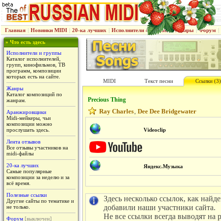
Главная
|
Новинки MIDI
|
20-ка лучших
|
Исполнители & группы
|
Жанры
|
Форум
|
» Что есть здесь
Исполнители и группы
Каталог исполнителей,
групп, кинофильмов, ТВ
программ, композиции
которых есть на сайте.
MIDI
Текст песни
Ссылки (3)
Жанры
Каталог композиций по
Precious Thing
жанрам.
Ray Charles
Dee Dee Bridgewater
,
Аранжировщики
Midi-мейкеры, чьи
композиции можно
прослушать здесь.
Videoclip
Лента отзывов
Все отзывы участников на
midi-файлы
20-ка лучших
Яндекс.Музыка
Самые популярные
композиции за неделю и за
всё время.
Полезные ссылки
Здесь несколько ссылок, как найд
Другие сайты по тематике и
добавили наши участники сайта.
не только.
Не все ссылки всегда выводят на 
Форум
[выключен]