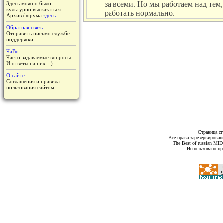
за всеми. Но мы работаем над тем,
Здесь можно было
культурно высказаться.
работать нормально.
Архив форума
здесь
Обратная связь
Отправить письмо службе
поддержки.
ЧаВо
Часто задаваемые вопросы.
И ответы на них :-)
О сайте
Соглашения и правила
пользования сайтом.
Страница сг
Все права зарезервирован
The Best of russian MI
Использовано пр