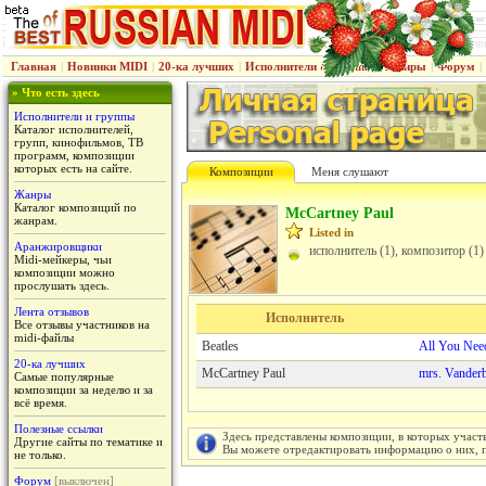
Главная
|
Новинки MIDI
|
20-ка лучших
|
Исполнители & группы
|
Жанры
|
Форум
|
» Что есть здесь
Исполнители и группы
Каталог исполнителей,
групп, кинофильмов, ТВ
программ, композиции
которых есть на сайте.
Композиции
Меня слушают
Жанры
Каталог композиций по
McCartney Paul
жанрам.
Listed in
Аранжировщики
исполнитель (1), композитор (1)
Midi-мейкеры, чьи
композиции можно
прослушать здесь.
Лента отзывов
Исполнитель
Все отзывы участников на
midi-файлы
Beatles
All You Nee
20-ка лучших
McCartney Paul
mrs. Vanderb
Самые популярные
композиции за неделю и за
всё время.
Полезные ссылки
Здесь представлены композиции, в которых участ
Другие сайты по тематике и
Вы можете отредактировать информацию о них, пу
не только.
Форум
[выключен]