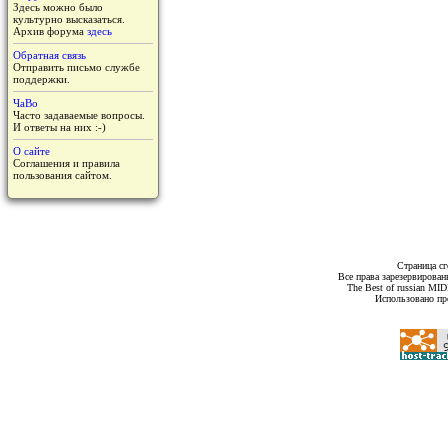
Здесь можно было
культурно высказаться.
Архив форума
здесь
Обратная связь
Отправить письмо службе
поддержки.
ЧаВо
Часто задаваемые вопросы.
И ответы на них :-)
О сайте
Соглашения и правила
пользования сайтом.
Страница сг
Все права зарезервирован
The Best of russian MI
Использовано пр