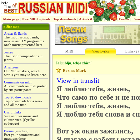
Main page
|
New MIDI uploads
|
Top downloads
|
Artists & Bands
|
Jenres
|
Forum
|
Sea
» Site map
Artists & Bands
The list of artists, bands,
movies and TV programms
one's music presented here.
MIDI
View Lyrics
Links (2)
Jenres
The list of compositions in
jenres.
Ja ljublju, tebja zhizn'
Arrangers
Bernes Mark
Our Midi-makers, which
works you may to listen here.
View in translit
Comments on midi
All comments on midi posted
Я люблю тебя, жизнь,
by site participants
Что само по себе и не но
Top 20 downloads
Top downloads for a week
Я люблю тебя, жизнь,
and all the time.
Я люблю тебя снова и сн
Useful links
Visit another music and
culture sites. (Cyrillic
codepage)
Вот уж окна зажглись,
Forum
[inactive]
Post your comments and
Я шагаю с работы устал
questions there.