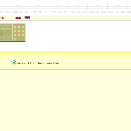
rch
,
movie, TV, cartoon
war time