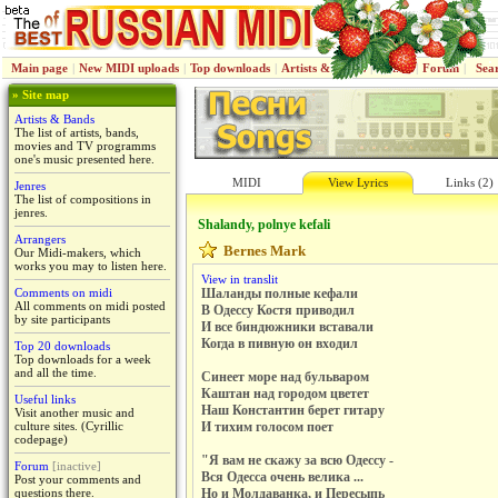
Main page
|
New MIDI uploads
|
Top downloads
|
Artists & Bands
|
Jenres
|
Forum
|
Sea
» Site map
Artists & Bands
The list of artists, bands,
movies and TV programms
one's music presented here.
MIDI
View Lyrics
Links (2)
Jenres
The list of compositions in
jenres.
Shalandy, polnye kefali
Arrangers
Bernes Mark
Our Midi-makers, which
works you may to listen here.
View in translit
Comments on midi
Шаланды полные кефали
All comments on midi posted
В Одессу Костя приводил
by site participants
И все биндюжники вставали
Когда в пивную он входил
Top 20 downloads
Top downloads for a week
and all the time.
Синеет море над бульваром
Каштан над городом цветет
Useful links
Наш Константин берет гитару
Visit another music and
culture sites. (Cyrillic
И тихим голосом поет
codepage)
"Я вам не скажу за всю Одессу -
Forum
[inactive]
Вся Одесса очень велика ...
Post your comments and
questions there.
Но и Молдаванка, и Пересыпь