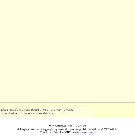
s tab, press F5 (refresh page) at your browser, please.
ot in control of the site administration.
Page generated in 0.017344 sec.
All rights reserved. Copyright by rusmidi.com nonprofit foundation © 1997-2026.
The Best of russian MIDI.
www.rusmidi.com