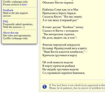
Cyrillic codepage only.
Обожают Костю моряка
Forum archive is
here
Рыбачка Соня как-то в Мае
Feedback
Mail to the site support
Причалив к берегу баркас
service.
Сказала Косте: "Все вас знают,
А я так вижу в первый раз"
FAQ
Frequently asked questions.
With the answers :-)
В ответ достав "Казбека" пачку
Сказал ее Костя с холодком:
About this site
"Вы интересная чудачка
Site rules and agreements.
Но дело, видите ли, в том":
Cyrillic codepage only.
Фонтан черемухой покрылся
Бульвар Французский весь в цвету
"Наш Костя кажется влюбился," -
Кричали грузчики в порту
Об этой новости неделю
В порту кричали рыбаки
На свадьбу грузчики надели
Со страшным скрипом башмаки.
If You feel there is not whole lyrics appeared at thi
Please, be in patience, due to source of problem is n